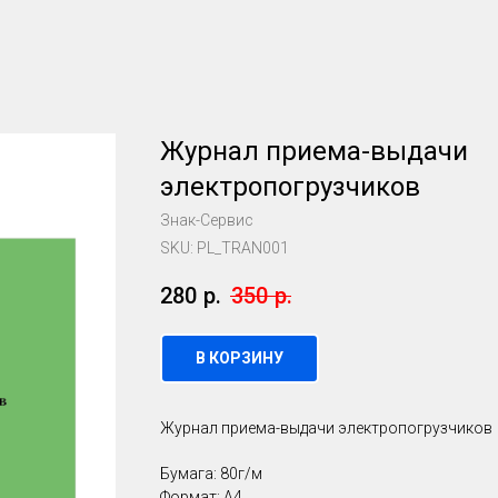
Журнал приема-выдачи
электропогрузчиков
Знак-Сервис
SKU:
PL_TRAN001
280
р.
350
р.
В КОРЗИНУ
Журнал приема-выдачи электропогрузчиков
Бумага: 80г/м
Формат: А4