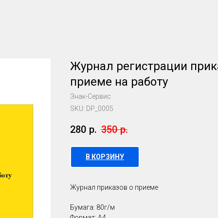
Журнал регистрации прик
приеме на работу
Знак-Сервис
SKU:
DP_0005
280
р.
350
р.
В КОРЗИНУ
Журнал приказов о приеме
Бумага: 80г/м
Формат: А4